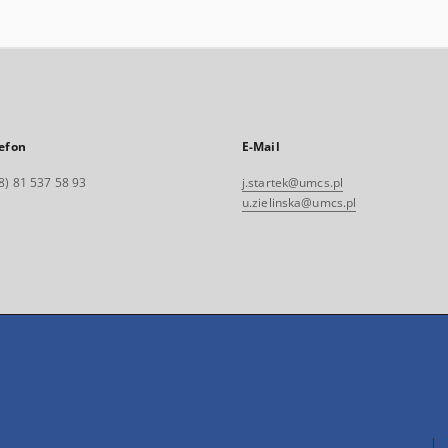
efon
E-Mail
8) 81 537 58 93
j.startek@umcs.pl
u.zielinska@umcs.pl