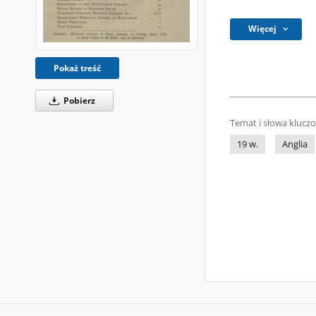
Więcej
Pokaż treść
Pobierz
Temat i słowa klucz
19 w.
Anglia