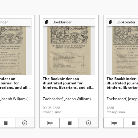
inder
Bookbinder
Bookbinder
nder : an
The Bookbinder : an
The Bookbinder :
journal for
illustrated journal for
illustrated journa
rarians, and all
binders, librarians, and all
binders, librarian
oks Vol. 2, No 17
lovers of books Vol. 1, No 9
lovers of books Vo
888)
(March 28, 1888)
(Oct. 25, 1888)
 Joseph William (1853-1930)
Zaehnsdorf, Joseph William (1853-1930)
Zaehnsdorf, Josep
09-03-1888
1888
czasopismo
czasopismo