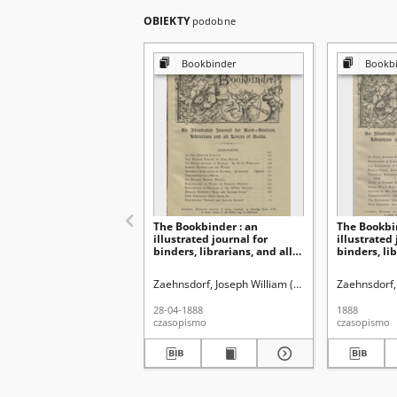
OBIEKTY
podobne
Bookbinder
Bookb
The Bookbinder : an
The Bookbi
illustrated journal for
illustrated 
binders, librarians, and all
binders, lib
lovers of books Vol. 1, No 10,
lovers of bo
(April, 28, 1888)
(Nov. 28, 1
Zaehnsdorf, Joseph William (1853-1930)
Zaehnsdorf,
28-04-1888
1888
czasopismo
czasopismo