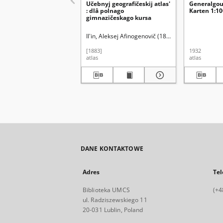
Učebnyj geografičeskij atlas'
Generalgou
: dlâ polnago
Karten 1:10
gimnazičeskago kursa
Il'in, Aleksej Afinogenovič (1832-1889)
[1883]
1932
atlas
atlas
DANE KONTAKTOWE
Adres
Tel
Biblioteka UMCS
(+4
ul. Radziszewskiego 11
20-031 Lublin, Poland