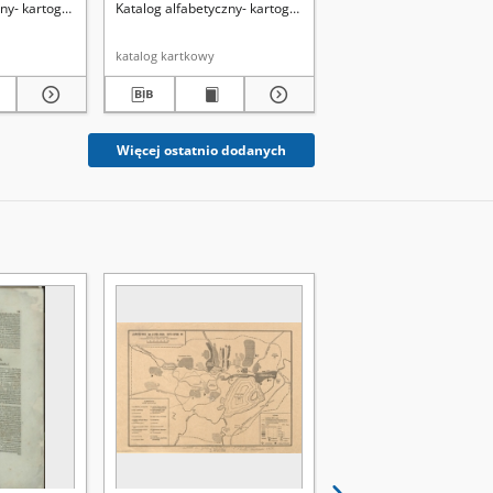
ny- kartografia
Katalog alfabetyczny- kartografia
Katalog alfabetyczny- ka
katalog kartkowy
katalog kartkowy
Więcej ostatnio dodanych