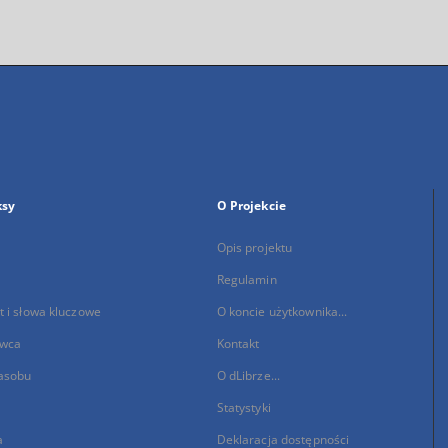
ksy
O Projekcie
Opis projektu
Regulamin
 i słowa kluczowe
O koncie użytkownika...
wca
Kontakt
asobu
O dLibrze...
Statystyki
a
Deklaracja dostępności