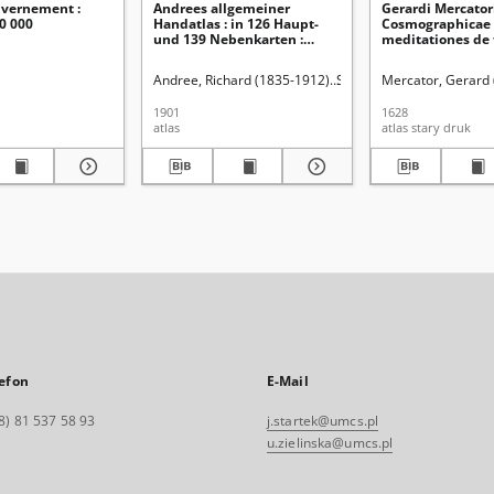
vernement :
Andrees allgemeiner
Gerardi Mercatori
0 000
Handatlas : in 126 Haupt-
Cosmographicae
und 139 Nebenkarten :
meditationes de 
nebst vollständigem
mundi et fabricat
alphabetischem
Andree, Richard (1835-1912)
Scobel, Albert (1851-1912
Mercator, Gerard
Namenverzeichnis
1901
1628
atlas
atlas stary druk
efon
E-Mail
8) 81 537 58 93
j.startek@umcs.pl
u.zielinska@umcs.pl