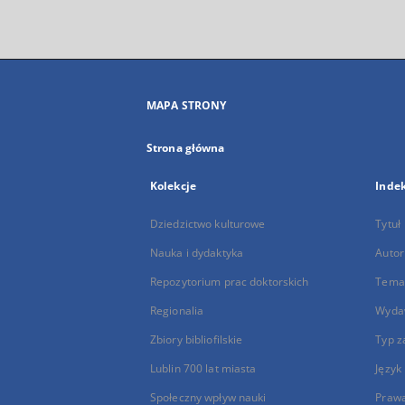
MAPA STRONY
Strona główna
Kolekcje
Inde
Dziedzictwo kulturowe
Tytuł
Nauka i dydaktyka
Autor
Repozytorium prac doktorskich
Temat
Regionalia
Wyda
Zbiory bibliofilskie
Typ z
Lublin 700 lat miasta
Język
Społeczny wpływ nauki
Praw