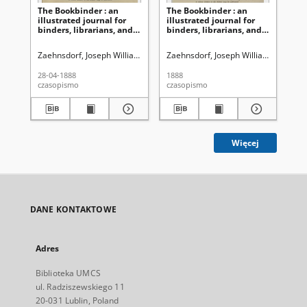
The Bookbinder : an
The Bookbinder : an
Th
illustrated journal for
illustrated journal for
ill
binders, librarians, and
binders, librarians, and
bin
all lovers of books Vol. 1,
all lovers of books Vol. 2,
all
No 10, (April, 28, 1888)
No 17 (Nov. 28, 1888)
No 
Zaehnsdorf, Joseph William (1853-1930)
Zaehnsdorf, Joseph William (1853-19
Zae
28-04-1888
1888
09-
czasopismo
czasopismo
cza
Więcej
DANE KONTAKTOWE
Adres
Biblioteka UMCS
ul. Radziszewskiego 11
20-031 Lublin, Poland