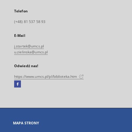
Telefon
(+48) 81 537 58 93
E-Mail
j.startek@umcs.pl
u.zielinska@umcs.pl
Odwiedź nas!
https://www.umcs.pl/pl/biblioteka.htm
Facebook
Link
zewnętrzny,
otworzy
się
w
nowej
MAPA STRONY
karcie