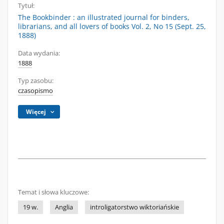
Tytuł:
The Bookbinder : an illustrated journal for binders,
librarians, and all lovers of books Vol. 2, No 15 (Sept. 25,
1888)
Data wydania:
1888
Typ zasobu:
czasopismo
Więcej
Temat i słowa kluczowe:
19 w.
Anglia
introligatorstwo wiktoriańskie