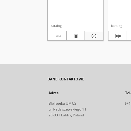
katalog
katalog
DANE KONTAKTOWE
Adres
Tel
Biblioteka UMCS
(+4
ul. Radziszewskiego 11
20-031 Lublin, Poland