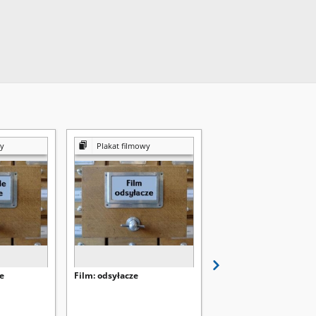
wy
Plakat filmowy
Zakłady graficzne według miejsc
e
Film: odsyłacze
M-Z