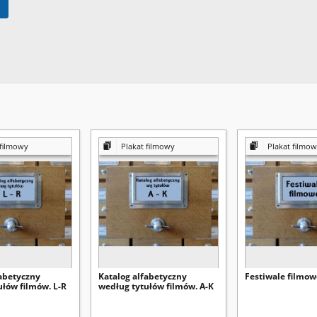
 filmowy
Plakat filmowy
Plakat filmo
fabetyczny
Katalog alfabetyczny
Festiwale filmow
ułów filmów. L-R
według tytułów filmów. A-K