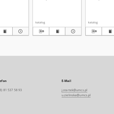
katalog
katalog
efon
E-Mail
8) 81 537 58 93
j.startek@umcs.pl
u.zielinska@umcs.pl