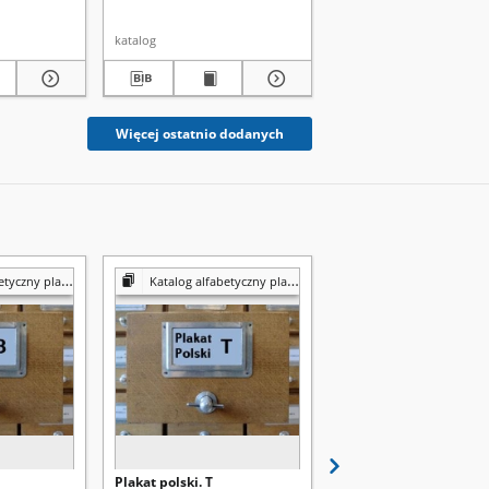
katalog
katalog
Więcej ostatnio dodanych
czny plakatów
Katalog alfabetyczny plakatów
Katalog alfabetyczny pla
Plakat polski. T
Plakat polski. E