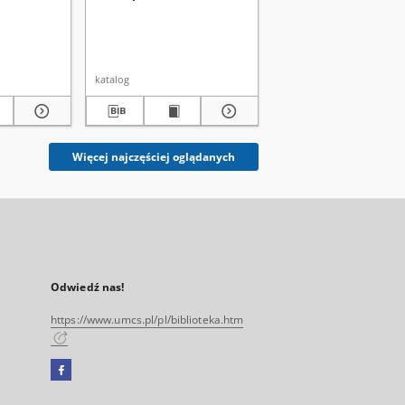
katalog
katalog
Więcej najczęściej oglądanych
Odwiedź nas!
https://www.umcs.pl/pl/biblioteka.htm
Facebook
Link
zewnętrzny,