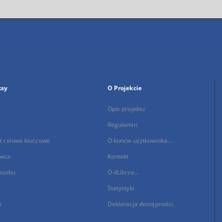
ksy
O Projekcie
Opis projektu
Regulamin
 i słowa kluczowe
O koncie użytkownika...
wca
Kontakt
asobu
O dLibrze...
Statystyki
a
Deklaracja dostępności