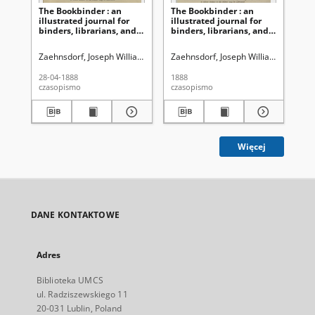
The Bookbinder : an
The Bookbinder : an
Th
illustrated journal for
illustrated journal for
ill
binders, librarians, and
binders, librarians, and
bin
all lovers of books Vol. 1,
all lovers of books Vol. 2,
all
No 10, (April, 28, 1888)
No 17 (Nov. 28, 1888)
No 
Zaehnsdorf, Joseph William (1853-1930)
Zaehnsdorf, Joseph William (1853-19
Zae
28-04-1888
1888
09-
czasopismo
czasopismo
cza
Więcej
DANE KONTAKTOWE
Adres
Biblioteka UMCS
ul. Radziszewskiego 11
20-031 Lublin, Poland