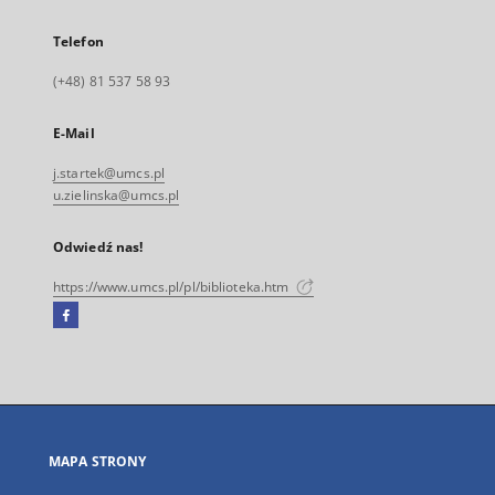
Telefon
(+48) 81 537 58 93
E-Mail
j.startek@umcs.pl
u.zielinska@umcs.pl
Odwiedź nas!
https://www.umcs.pl/pl/biblioteka.htm
Facebook
Link
zewnętrzny,
otworzy
się
w
nowej
MAPA STRONY
karcie