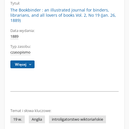
Tytuł:
The Bookbinder : an illustrated journal for binders,
librarians, and all lovers of books Vol. 2, No 19 (Jan. 26,
1889)
Data wydania:
1889
Typ zasobu:
czasopismo
Więcej
Temat i słowa kluczowe:
19 w.
Anglia
introligatorstwo wiktoriańskie