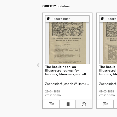
OBIEKTY
podobne
Bookbinder
Bookb
The Bookbinder : an
The Bookbi
illustrated journal for
illustrated 
binders, librarians, and all
binders, lib
lovers of books Vol. 1, No 10,
lovers of bo
(April, 28, 1888)
(March 28, 
Zaehnsdorf, Joseph William (1853-1930)
Zaehnsdorf,
28-04-1888
09-03-1888
czasopismo
czasopismo