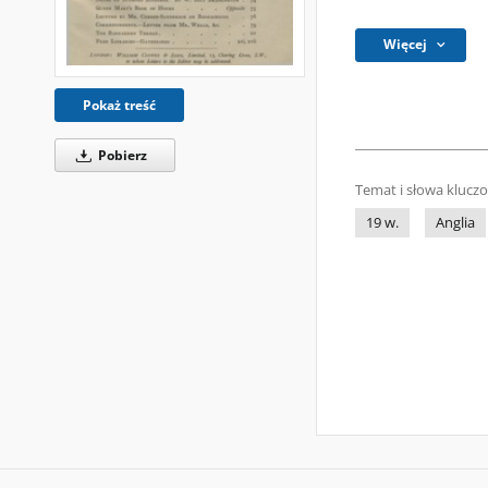
Więcej
Pokaż treść
Pobierz
Temat i słowa klucz
19 w.
Anglia