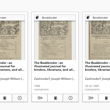
inder
Bookbinder
Bookbinder
nder : an
The Bookbinder : an
The Bookbinder :
journal for
illustrated journal for
illustrated journa
rarians, and all
binders, librarians, and all
binders, librarian
oks Vol. 1, No 9
lovers of books Vol. 2, No 16
lovers of books Vo
1888)
(Oct. 25, 1888)
(Feb. 28, 1888)
 Joseph William (1853-1930)
Zaehnsdorf, Joseph William (1853-1930)
Zaehnsdorf, Josep
1888
28-02-1888
czasopismo
czasopismo