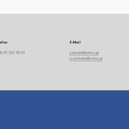
efon
E-Mail
8) 81 537 58 93
j.startek@umcs.pl
u.zielinska@umcs.pl