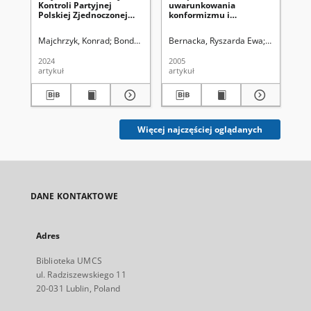
Kontroli Partyjnej
uwarunkowania
pol
Polskiej Zjednoczonej
konformizmu i
ws
Partii Robotniczej w
nonkonformizmu
dy
Lublinie w latach 1956–
St
Majchrzyk, Konrad
Bondyra, Wiesław. Redaktor naczelny
Bernacka, Ryszarda Ewa
Uniwersytet
Mar
1975. Struktura,
Es
działalność, ludzie
st
2024
2005
201
di
artykuł
artykuł
art
Łoś
Więcej najczęściej oglądanych
DANE KONTAKTOWE
Adres
Biblioteka UMCS
ul. Radziszewskiego 11
20-031 Lublin, Poland