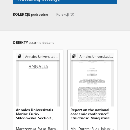
KOLEKCJE
Kolekcji (0)
podrzędne
OBIEKTY
ostatnio dodane
Annales Universitatis Mariae Curie-Skłodowska. Sectio K, Politologia
Annales Universitatis Mariae Curie-Skłodowska. Sectio K, Politologia
Annales Universitatis
Report on the national
Ref
Mariae Curie-
academic conference“
ec
Skłodowska. Sectio K,
Etniczność. Mniejszości i
sta
Politologia Vol. 32 (2025),
ruchy etniczne we
sec
2 Spis treści
współczesnym świecie” [
Re
Marczewska-Rytko, Barbara. Redaktor naczelny
Maj, Dorota
Bijak, Jakub
Marczewska
Bij