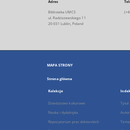
Adres
Tel
Biblioteka UMCS
(+4
ul. Radziszewskiego 11
20-031 Lublin, Poland
MAPA STRONY
Strona główna
Kolekcje
Inde
Dziedzictwo kulturowe
Tytuł
Nauka i dydaktyka
Autor
Repozytorium prac doktorskich
Temat