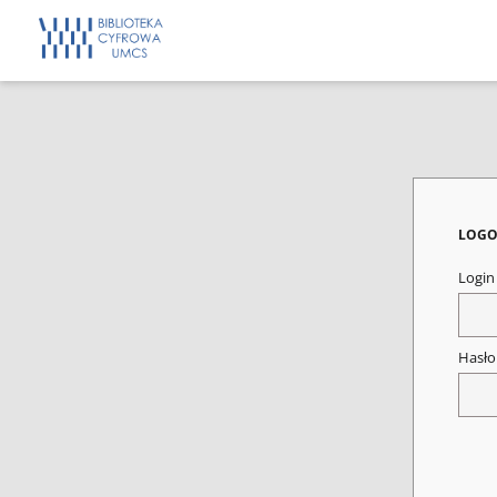
LOGO
Logi
Hasł