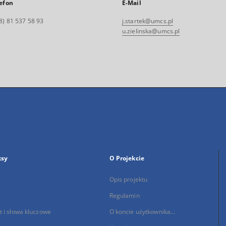
efon
E-Mail
8) 81 537 58 93
j.startek@umcs.pl
u.zielinska@umcs.pl
ksy
O Projekcie
Opis projektu
Regulamin
 i słowa kluczowe
O koncie użytkownika...