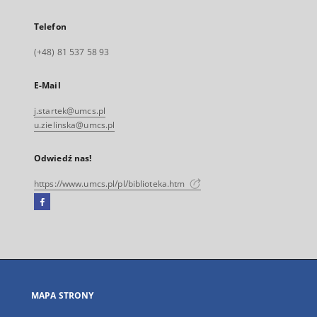
Telefon
(+48) 81 537 58 93
E-Mail
j.startek@umcs.pl
u.zielinska@umcs.pl
Odwiedź nas!
https://www.umcs.pl/pl/biblioteka.htm
Facebook
Link
zewnętrzny,
otworzy
się
w
nowej
MAPA STRONY
karcie