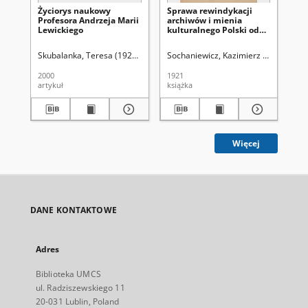
Życiorys naukowy
Sprawa rewindykacji
Gr
Profesora Andrzeja Marii
archiwów i mienia
cm
Lewickiego
kulturalnego Polski od
ma
Rosji
Skubalanka, Teresa (1928-2016)
Aleksandrowicz-Ulrich, Alina (1931- )
Sochaniewicz, Kazimierz (1892-1930
Kok
2000
1921
199
artykuł
książka
ksi
Więcej
DANE KONTAKTOWE
Adres
Biblioteka UMCS
ul. Radziszewskiego 11
20-031 Lublin, Poland