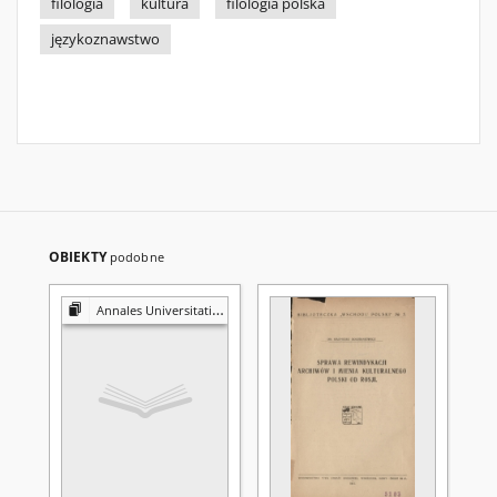
filologia
kultura
filologia polska
językoznawstwo
OBIEKTY
podobne
Annales Universitatis Mariae Curie-Skłodowska. Sectio FF, Philologiae