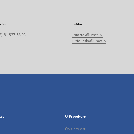
efon
E-Mail
8) 81 537 58 93
j.startek@umcs.pl
u.zielinska@umcs.pl
ksy
O Projekcie
Opis projektu