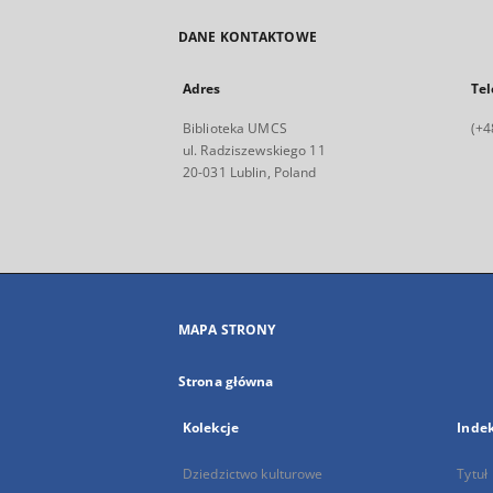
DANE KONTAKTOWE
Adres
Tel
Biblioteka UMCS
(+4
ul. Radziszewskiego 11
20-031 Lublin, Poland
MAPA STRONY
Strona główna
Kolekcje
Inde
Dziedzictwo kulturowe
Tytuł