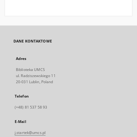
DANE KONTAKTOWE
Adres
Biblioteka UMCS
ul. Radziszewskiego 11
20-031 Lublin, Poland
Telefon
(+48) 81 537 58 93
E-Mail
j.startek@umcs.pl