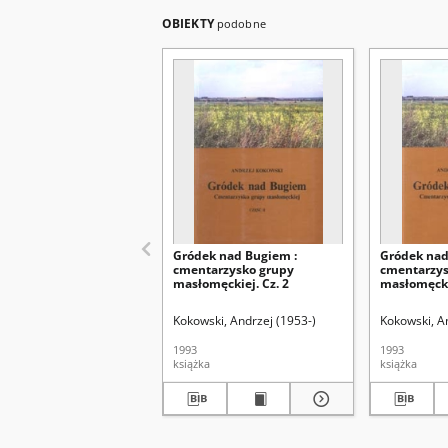
OBIEKTY
podobne
Gródek nad Bugiem :
Gródek nad
cmentarzysko grupy
cmentarzys
masłomęckiej. Cz. 2
masłomęckie
Kokowski, Andrzej (1953-)
Kokowski, A
1993
1993
książka
książka