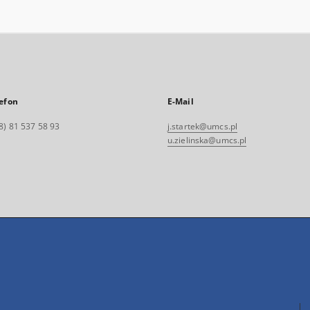
efon
E-Mail
8) 81 537 58 93
j.startek@umcs.pl
u.zielinska@umcs.pl