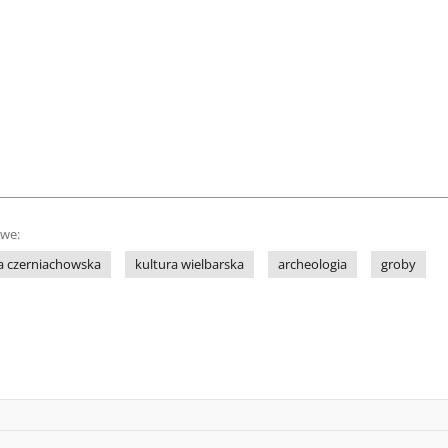
owe:
a czerniachowska
kultura wielbarska
archeologia
groby