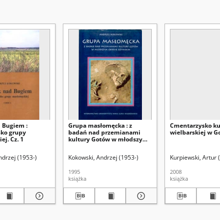
 Bugiem :
Grupa masłomęcka : z
Cmentarzysko ku
ko grupy
badań nad przemianami
wielbarskiej w G
j. Cz. 1
kultury Gotów w młodszym
okresie rzymskim
ndrzej (1953-)
Kokowski, Andrzej (1953-)
Kurpiewski, Artur 
1995
2008
książka
książka