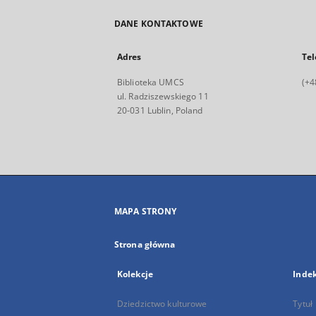
DANE KONTAKTOWE
Adres
Tel
Biblioteka UMCS
(+4
ul. Radziszewskiego 11
20-031 Lublin, Poland
MAPA STRONY
Strona główna
Kolekcje
Inde
Dziedzictwo kulturowe
Tytuł