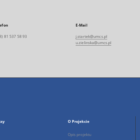
efon
E-Mail
8) 81 537 58 93
j.startek@umcs.pl
u.zielinska@umcs.pl
ksy
O Projekcie
Opis projektu