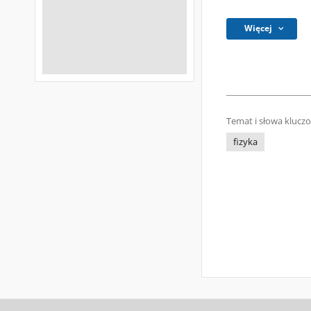
Więcej
Temat i słowa klucz
fizyka