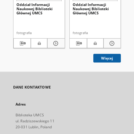
Oddział Informacji
Oddział Informacji
Od
Naukowej Biblioteki
Naukowej Biblioteki
Na
Głównej UMCS
Głównej UMCS
Gł
fotografia
fotografia
fot
Więcej
DANE KONTAKTOWE
Adres
Biblioteka UMCS
ul. Radziszewskiego 11
20-031 Lublin, Poland