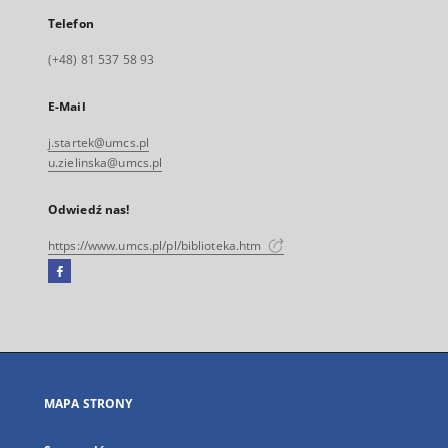
Telefon
(+48) 81 537 58 93
E-Mail
j.startek@umcs.pl
u.zielinska@umcs.pl
Odwiedź nas!
https://www.umcs.pl/pl/biblioteka.htm
Facebook
Link
zewnętrzny,
otworzy
się
w
nowej
MAPA STRONY
karcie