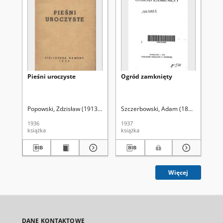
Pieśni uroczyste
Ogród zamknięty
Pa
Popowski, Zdzisław (1913-1980)
Szczerbowski, Adam (1894-1956)
Grę
1936
1937
192
książka
książka
ksi
Więcej
DANE KONTAKTOWE