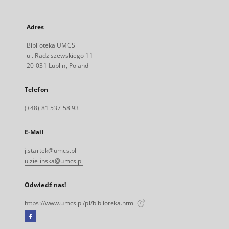
Adres
Biblioteka UMCS
ul. Radziszewskiego 11
20-031 Lublin, Poland
Telefon
(+48) 81 537 58 93
E-Mail
j.startek@umcs.pl
u.zielinska@umcs.pl
Odwiedź nas!
https://www.umcs.pl/pl/biblioteka.htm
Facebook
Link