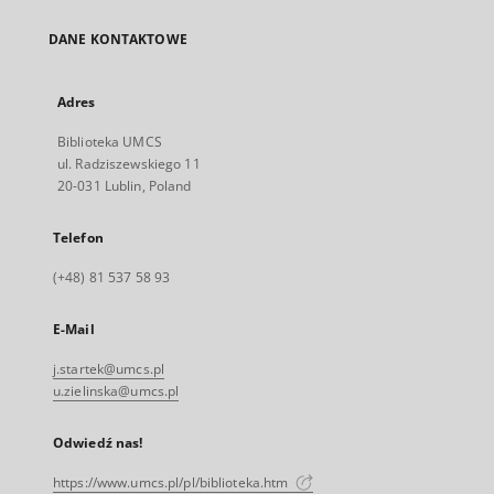
DANE KONTAKTOWE
Adres
Biblioteka UMCS
ul. Radziszewskiego 11
20-031 Lublin, Poland
Telefon
(+48) 81 537 58 93
E-Mail
j.startek@umcs.pl
u.zielinska@umcs.pl
Odwiedź nas!
https://www.umcs.pl/pl/biblioteka.htm