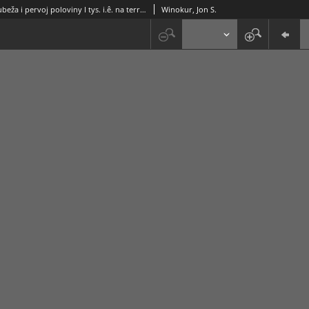
Pamâtniki rubeža i pervoj poloviny I tys. i.ê. na territorii meždureč'â Dnestra i Zapadnogo Buga
Winokur, Jon S.