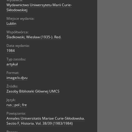
Wydawnictwo Uniwersytetu Marii Curie-
Skłodowskiej
Miejsce wydania:
Lublin
Współtwórca:
Śladkowski, Wiesław (1935-). Red.
Data wydania:
1984
Typ zasobu:
artykuł
Format:
image/x.djvu
Źródło:
Zasoby Biblioteki Głównej UMCS
Język:
rus ; pol ; fre
Powiązania:
Annales Universitatis Mariae Curie-Skłodowska.
Sectio F, Historia. Vol. 38/39 (1983/1984)
Prawa: