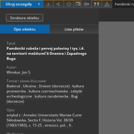
Ukryj szczegóły
Struktura obiektu
Opis obiektu
Lista plików
Tytuł:
Pamâtniki rubeža i pervoj poloviny I tys. i.ê.
na territorii meždureč'â Dnestra i Zapadnogo
Buga
Autor:
Winokur, Jon S.
Temat i słowa kluczowe:
Białoruś
;
Ukraina
;
Dniestr (dorzecze)
;
kultura
przeworska
;
kultura czerniachowska
;
zabytki
archeologiczne
;
kultura zarubiniecka
;
Bug
(dorzecze)
Opis:
artykuł z : Annales Universitatis Mariae Curie-
Skłodowska. Sectio F, Historia Vol. 38/39
(1983/1983), s. 15-25
;
streszcz. pol. , fr.
Wydawca: