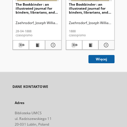
The Bookbinder : an
The Bookbinder : an
Th
illustrated journal for
illustrated journal for
ill
binders, librarians, and
binders, librarians, and
bin
all lovers of books Vol. 1,
all lovers of books Vol. 2,
all
No 10, (April, 28, 1888)
No 17 (Nov. 28, 1888)
No 
Zaehnsdorf, Joseph William (1853-1930)
Zaehnsdorf, Joseph William (1853-19
Zae
28-04-1888
1888
09-
czasopismo
czasopismo
cza
Więcej
DANE KONTAKTOWE
Adres
Biblioteka UMCS
ul. Radziszewskiego 11
20-031 Lublin, Poland