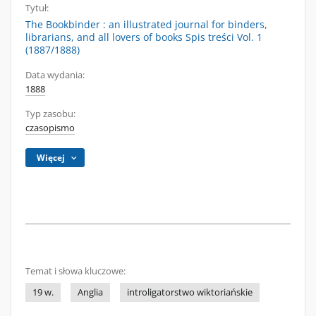
Tytuł:
The Bookbinder : an illustrated journal for binders,
librarians, and all lovers of books Spis treści Vol. 1
(1887/1888)
Data wydania:
1888
Typ zasobu:
czasopismo
Więcej
Temat i słowa kluczowe:
19 w.
Anglia
introligatorstwo wiktoriańskie