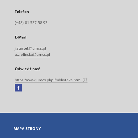
Telefon
(+48) 81 537 58 93
E-Mail
j.startek@umcs.pl
u.zielinska@umcs.pl
Odwiedź nas!
https://www.umcs.pl/pl/biblioteka.htm
Facebook
Link
zewnętrzny,
otworzy
się
w
nowej
MAPA STRONY
karcie