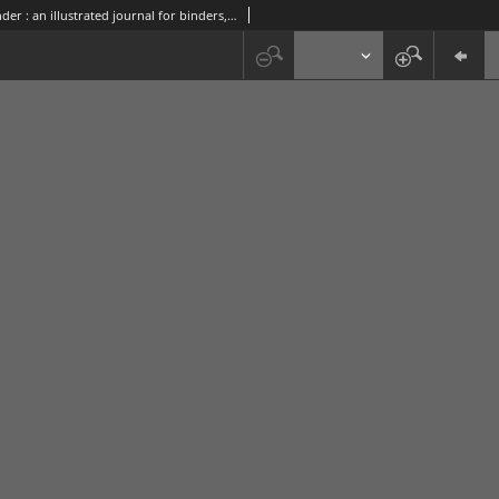
The Bookbinder : an illustrated journal for binders, librarians, and all lovers of books Vol. 1, No 10, (April, 28, 1888)