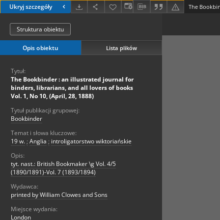
Ukryj szczegóły
Struktura obiektu
Opis obiektu
Lista plików
Tytuł:
The Bookbinder : an illustrated journal for
binders, librarians, and all lovers of books
Vol. 1, No 10, (April, 28, 1888)
Tytuł publikacji grupowej:
Bookbinder
Temat i słowa kluczowe:
19 w.
;
Anglia
;
introligatorstwo wiktoriańskie
Opis:
tyt. nast.: British Bookmaker \g Vol. 4/5
(1890/1891)-Vol. 7 (1893/1894)
Wydawca:
printed by William Clowes and Sons
Miejsce wydania:
London