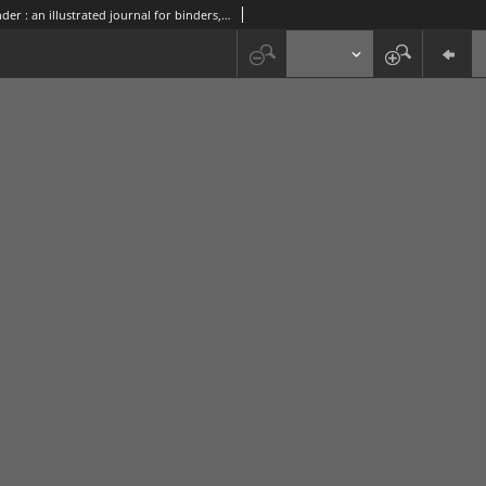
The Bookbinder : an illustrated journal for binders, librarians, and all lovers of books Vol. 1, No 7 (Jan. 28,1888)