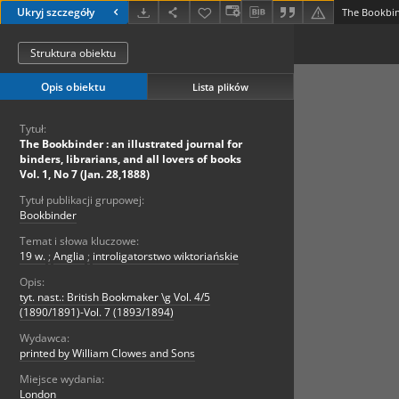
Ukryj szczegóły
Struktura obiektu
Opis obiektu
Lista plików
Tytuł:
The Bookbinder : an illustrated journal for
binders, librarians, and all lovers of books
Vol. 1, No 7 (Jan. 28,1888)
Tytuł publikacji grupowej:
Bookbinder
Temat i słowa kluczowe:
19 w.
;
Anglia
;
introligatorstwo wiktoriańskie
Opis:
tyt. nast.: British Bookmaker \g Vol. 4/5
(1890/1891)-Vol. 7 (1893/1894)
Wydawca:
printed by William Clowes and Sons
Miejsce wydania:
London