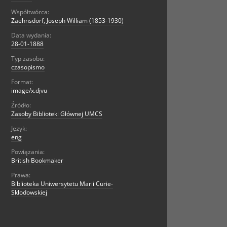
Współtwórca:
Zaehnsdorf, Joseph William (1853-1930)
Data wydania:
28-01-1888
Typ zasobu:
czasopismo
Format:
image/x.djvu
Źródło:
Zasoby Biblioteki Głównej UMCS
Język:
eng
Powiązania:
British Bookmaker
Prawa:
Biblioteka Uniwersytetu Marii Curie-
Skłodowskiej