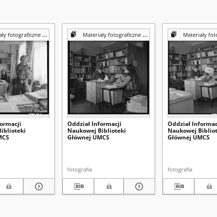
iczne z Pracowni Reprografii Biblioteki UMCS
Materiały fotograficzne z Pracowni Reprografii Biblioteki UMCS
Materiały fotograficzne z Pracowni 
formacji
Oddział Informacji
Oddział Informac
iblioteki
Naukowej Biblioteki
Naukowej Bibliot
MCS
Głównej UMCS
Głównej UMCS
fotografia
fotografia