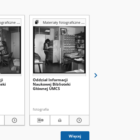
Reprografii Biblioteki UMCS
Materiały fotograficzne z Pracowni Reprografii Biblioteki UMCS
Materiały fotograficzne z Pracowni Reprografii Bibli
ji
Oddział Informacji
Wypożyczalnia
eki
Naukowej Biblioteki
międzybiblioteczna
Głównej UMCS
Biblioteki Głównej UM
fotografia
fotografia
Więcej