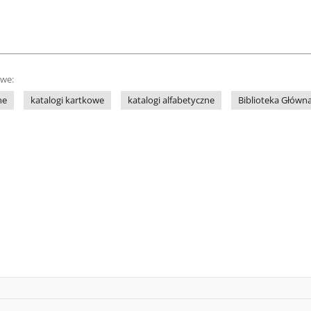
owe:
ne
katalogi kartkowe
katalogi alfabetyczne
Biblioteka Głów