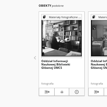
OBIEKTY
podobne
Materiały fotograficzne z Pracowni Reprografii Biblioteki UMCS
Materiały fotograf
Oddział Informacji
Oddział In
Naukowej Biblioteki
Naukowej B
Głównej UMCS
Głównej U
fotografia
fotografia