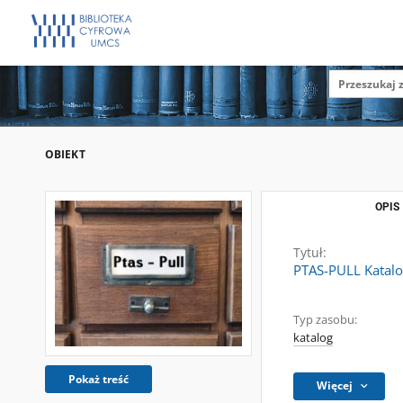
OBIEKT
OPIS
Tytuł:
PTAS-PULL Katalo
Typ zasobu:
katalog
Pokaż treść
Więcej