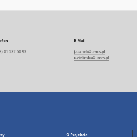
efon
E-Mail
8) 81 537 58 93
j.startek@umcs.pl
u.zielinska@umcs.pl
ksy
O Projekcie