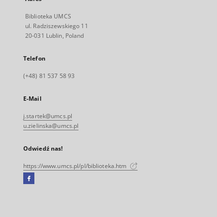
Biblioteka UMCS
ul. Radziszewskiego 11
20-031 Lublin, Poland
Telefon
(+48) 81 537 58 93
E-Mail
j.startek@umcs.pl
u.zielinska@umcs.pl
Odwiedź nas!
https://www.umcs.pl/pl/biblioteka.htm
Facebook
Link
zewnętrzny,
otworzy
się