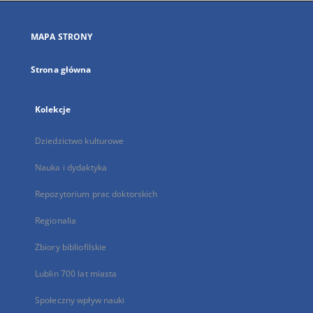
w
nowej
MAPA STRONY
karcie
Strona główna
Kolekcje
Dziedzictwo kulturowe
Nauka i dydaktyka
Repozytorium prac doktorskich
Regionalia
Zbiory bibliofilskie
Lublin 700 lat miasta
Społeczny wpływ nauki