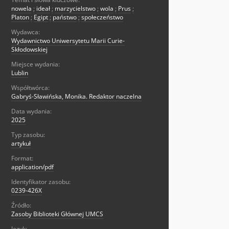
nowela
;
ideał
;
marzycielstwo
;
wola
;
Prus
;
Platon
;
Egipt
;
państwo
;
społeczeństwo
Wydawca:
Wydawnictwo Uniwersytetu Marii Curie-
Skłodowskiej
Miejsce wydania:
Lublin
Współtwórca:
Gabryś-Sławińska, Monika. Redaktor naczelna
Data wydania:
2025
Typ zasobu:
artykuł
Format:
application/pdf
Identyfikator zasobu:
0239-426X
Źródło:
Zasoby Biblioteki Głównej UMCS
Język: