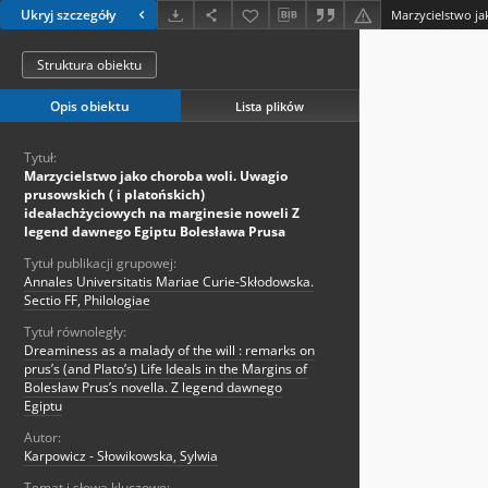
Ukryj szczegóły
Struktura obiektu
Opis obiektu
Lista plików
Tytuł:
Marzycielstwo jako choroba woli. Uwagio
prusowskich ( i platońskich)
ideałachżyciowych na marginesie noweli Z
legend dawnego Egiptu Bolesława Prusa
Tytuł publikacji grupowej:
Annales Universitatis Mariae Curie-Skłodowska.
Sectio FF, Philologiae
Tytuł równoległy:
Dreaminess as a malady of the will : remarks on
prus’s (and Plato’s) Life Ideals in the Margins of
Bolesław Prus’s novella. Z legend dawnego
Egiptu
Autor:
Karpowicz - Słowikowska, Sylwia
Temat i słowa kluczowe: