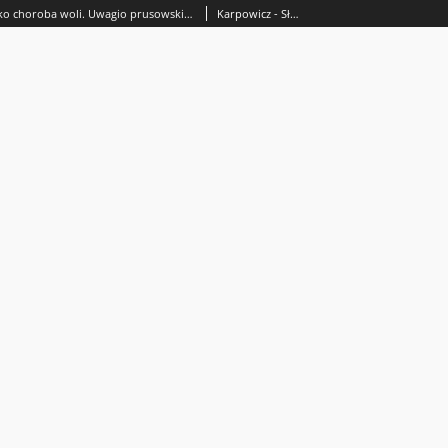
Marzycielstwo jako choroba woli. Uwagio prusowskich ( i platońskich) ideałachżyciowych na marginesie noweli Z legend dawnego Egiptu Bolesława Prusa
Karpowicz - Słowikowska, Sylwia