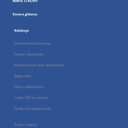
MAPA STRONY
karcie
Strona główna
Kolekcje
Dziedzictwo kulturowe
Nauka i dydaktyka
Repozytorium prac doktorskich
Regionalia
Zbiory bibliofilskie
Lublin 700 lat miasta
Społeczny wpływ nauki
...
Zobacz więcej