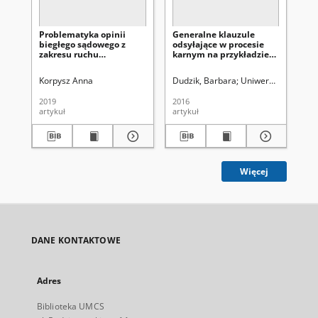
Problematyka opinii
Generalne klauzule
biegłego sądowego z
odsyłające w procesie
zakresu ruchu
karnym na przykładzie
drogowego w
dobra wymiaru
postępowaniu sądowym
sprawiedliwości (uwagi
Korpysz Anna
Dudzik, Barbara
Uniwersytet Marii C
na tle art. 37 k.p.k.)
2019
2016
artykuł
artykuł
Więcej
DANE KONTAKTOWE
Adres
Biblioteka UMCS