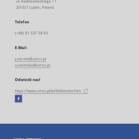
ul. Radziszewskiego 11
20-031 Lublin, Poland
Telefon
(+48) 81 537 58 93
E-Mail
j.startek@umcs.pl
u.zielinska@umcs.pl
Odwiedź nas!
https://www.umcs.pl/pl/biblioteka.htm
Facebook
Link
zewnętrzny,
otworzy
się
w
nowej