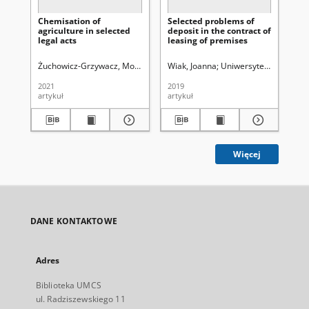
Chemisation of
Selected problems of
In
agriculture in selected
deposit in the contract of
wz
legal acts
leasing of premises
k.c
wa
kr
Żuchowicz-Grzywacz, Monika
Uniwersytet Marii Curie-Skłodowskiej (Lu
Wiak, Joanna
Uniwersytet Marii Curie
Dą
in
wa
2021
2019
202
artykuł
artykuł
art
Więcej
DANE KONTAKTOWE
Adres
Biblioteka UMCS
ul. Radziszewskiego 11