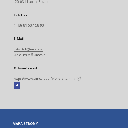
20-031 Lublin, Poland
Telefon
(+48) 81 537 58 93
E-Mail
j.startek@umcs.pl
u.zielinska@umcs.pl
Odwiedź nas!
https://www.umcs.pl/pl/biblioteka.htm
Facebook
Link
zewnętrzny,
otworzy
się
w
nowej
MAPA STRONY
karcie