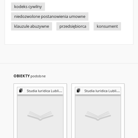
kodeks cywilny
niedozwolone postanowienia umowne
klauzule abuzywne
przedsiębiorca
konsument
OBIEKTY
podobne
Studia Iuridica Lublinensia
Studia Iuridica Lublinensia