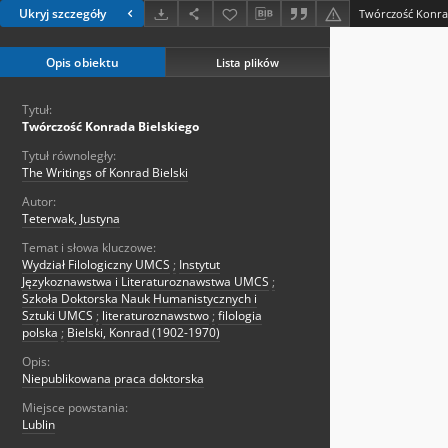
Ukryj szczegóły
Twórczość Konra
Opis obiektu
Lista plików
Tytuł:
Twórczość Konrada Bielskiego
Tytuł równoległy:
The Writings of Konrad Bielski
Autor:
Teterwak, Justyna
Temat i słowa kluczowe:
Wydział Filologiczny UMCS
;
Instytut
Językoznawstwa i Literaturoznawstwa UMCS
;
Szkoła Doktorska Nauk Humanistycznych i
Sztuki UMCS
;
literaturoznawstwo
;
filologia
polska
;
Bielski, Konrad (1902-1970)
Opis:
Niepublikowana praca doktorska
Miejsce powstania:
Lublin