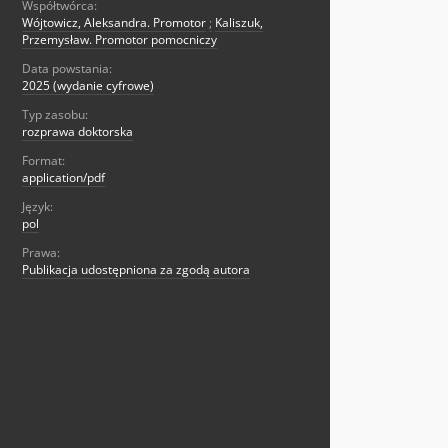
Współtwórca:
Wójtowicz, Aleksandra. Promotor
;
Kaliszuk,
Przemysław. Promotor pomocniczy
Data powstania:
2025 (wydanie cyfrowe)
Typ zasobu:
rozprawa doktorska
Format:
application/pdf
Język:
pol
Prawa:
Publikacja udostępniona za zgodą autora