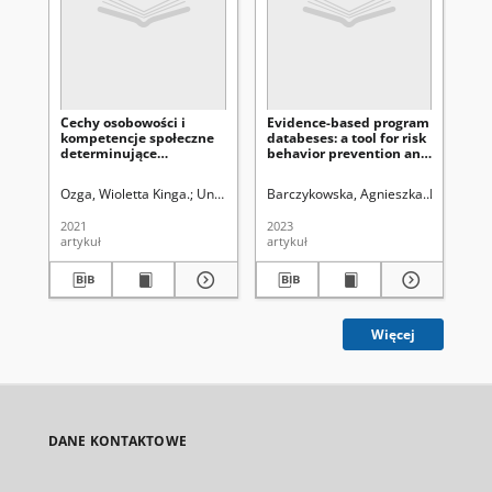
Cechy osobowości i
Evidence-based program
Pol
kompetencje społeczne
databeses: a tool for risk
w 
determinujące
behavior prevention and
opi
przynależność kobiet do
rehabilitation
mi
grupy ofiar przemocy
ro
Ozga, Wioletta Kinga.
Uniwersytet Marii Curie-Skłodowskiej (Lublin)
Barczykowska, Agnieszka
Kuratoriu
Gir
Po
domowej
pr
2021
2023
202
artykuł
artykuł
art
Więcej
DANE KONTAKTOWE