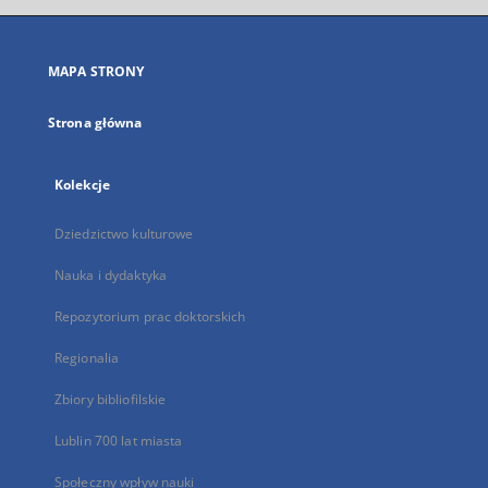
się
w
nowej
MAPA STRONY
karcie
Strona główna
Kolekcje
Dziedzictwo kulturowe
Nauka i dydaktyka
Repozytorium prac doktorskich
Regionalia
Zbiory bibliofilskie
Lublin 700 lat miasta
Społeczny wpływ nauki