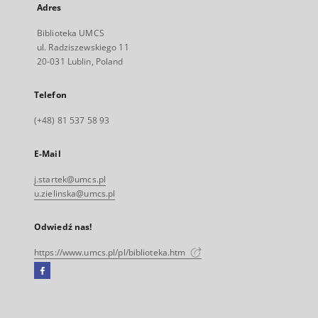
Adres
Biblioteka UMCS
ul. Radziszewskiego 11
20-031 Lublin, Poland
Telefon
(+48) 81 537 58 93
E-Mail
j.startek@umcs.pl
u.zielinska@umcs.pl
Odwiedź nas!
https://www.umcs.pl/pl/biblioteka.htm
Facebook
Link
zewnętrzny,
otworzy