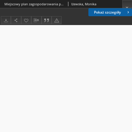
Miejscowy plan zagospodarowania przestrzennego jako źródło prawa powszechnie obowiązującego
Iżewska, Monika
Pokaż szczegóły