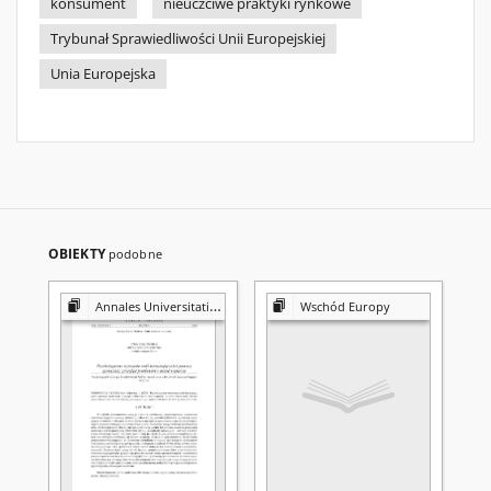
konsument
nieuczciwe praktyki rynkowe
Trybunał Sprawiedliwości Unii Europejskiej
Unia Europejska
OBIEKTY
podobne
Annales Universitatis Mariae Curie-Skłodowska. Sectio K, Politologia
Wschód Europy