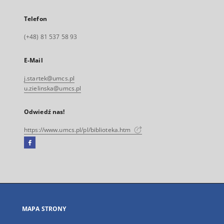
Telefon
(+48) 81 537 58 93
E-Mail
j.startek@umcs.pl
u.zielinska@umcs.pl
Odwiedź nas!
https://www.umcs.pl/pl/biblioteka.htm
Facebook
Link
zewnętrzny,
otworzy
się
w
nowej
MAPA STRONY
karcie