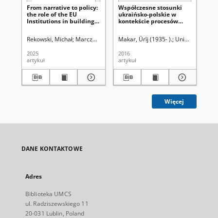
From narrative to policy:
Współczesne stosunki
Th
the role of the EU
ukraińsko-polskie w
: U
Institutions in building
kontekście procesów
loc
of the european strategic
integracji europejskiej
tr
autonomy
ec
Rekowski, Michał
Marczewska-Rytko, Barbara. Redaktor naczelny
Makar, Ûrìj (1935- ).
Uniwersytet Mar
Suł
cul
th
2025
2016
[20
artykuł
artykuł
ksi
Więcej
DANE KONTAKTOWE
Adres
Biblioteka UMCS
ul. Radziszewskiego 11
20-031 Lublin, Poland