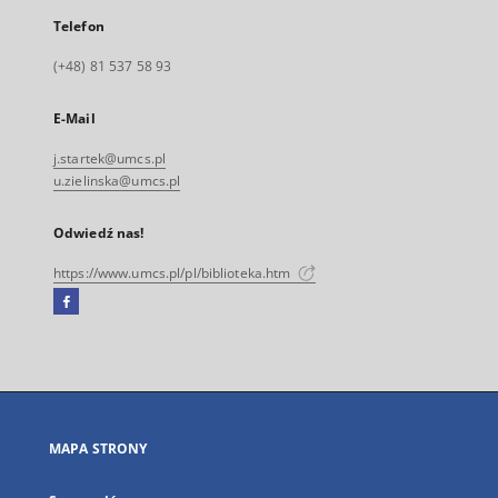
Telefon
(+48) 81 537 58 93
E-Mail
j.startek@umcs.pl
u.zielinska@umcs.pl
Odwiedź nas!
https://www.umcs.pl/pl/biblioteka.htm
Facebook
Link
zewnętrzny,
otworzy
się
w
nowej
MAPA STRONY
karcie