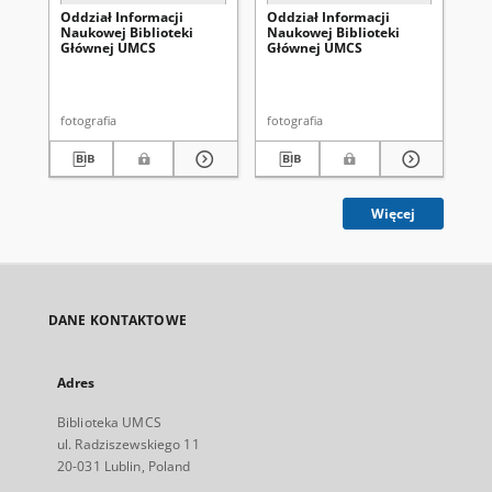
Oddział Informacji
Oddział Informacji
Od
Naukowej Biblioteki
Naukowej Biblioteki
Na
Głównej UMCS
Głównej UMCS
Gł
fotografia
fotografia
fot
Więcej
DANE KONTAKTOWE
Adres
Biblioteka UMCS
ul. Radziszewskiego 11
20-031 Lublin, Poland