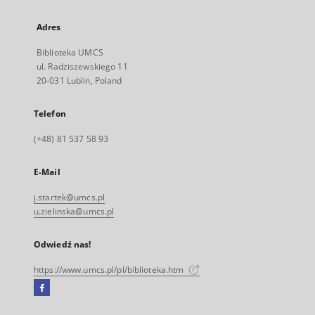
Adres
Biblioteka UMCS
ul. Radziszewskiego 11
20-031 Lublin, Poland
Telefon
(+48) 81 537 58 93
E-Mail
j.startek@umcs.pl
u.zielinska@umcs.pl
Odwiedź nas!
https://www.umcs.pl/pl/biblioteka.htm
Facebook
Link
zewnętrzny,