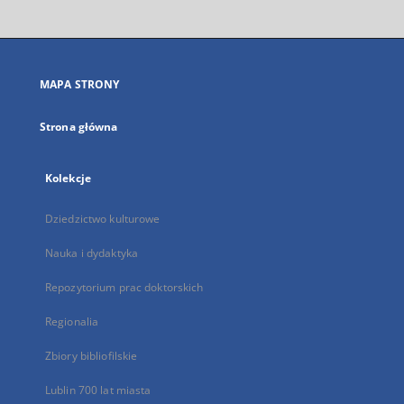
otworzy
się
w
nowej
MAPA STRONY
karcie
Strona główna
Kolekcje
Dziedzictwo kulturowe
Nauka i dydaktyka
Repozytorium prac doktorskich
Regionalia
Zbiory bibliofilskie
Lublin 700 lat miasta