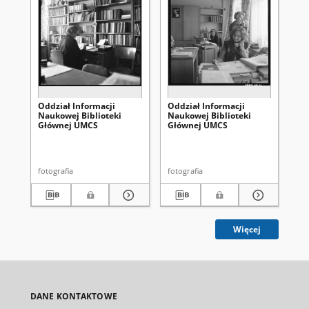
Oddział Informacji
Oddział Informacji
Od
Naukowej Biblioteki
Naukowej Biblioteki
Na
Głównej UMCS
Głównej UMCS
Gł
fotografia
fotografia
fot
Więcej
DANE KONTAKTOWE