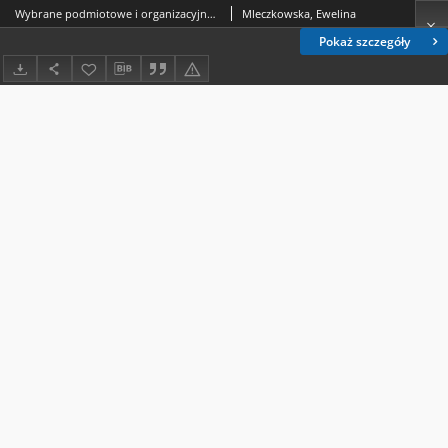
Wybrane podmiotowe i organizacyjne czynniki wypalenia zawodowego operatorów numerów alarmowych
Mleczkowska, Ewelina
Pokaż szczegóły