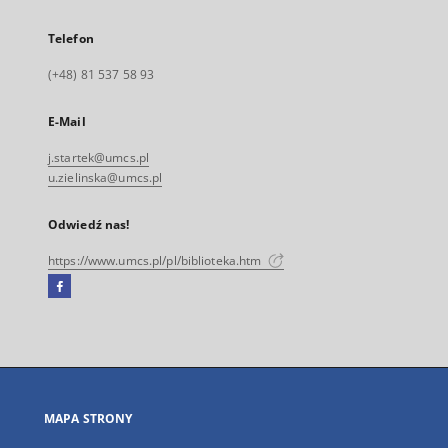
Telefon
(+48) 81 537 58 93
E-Mail
j.startek@umcs.pl
u.zielinska@umcs.pl
Odwiedź nas!
https://www.umcs.pl/pl/biblioteka.htm
Facebook
Link
zewnętrzny,
otworzy
się
w
nowej
MAPA STRONY
karcie