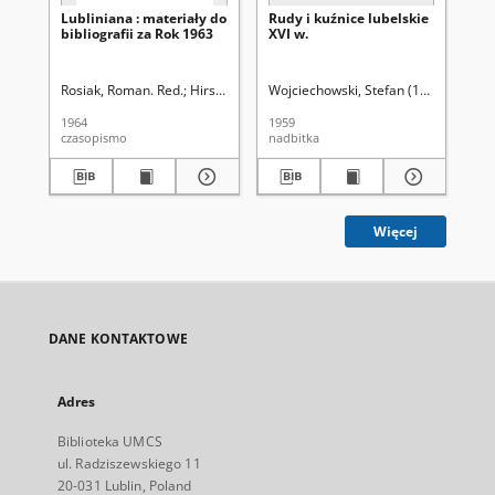
Lubliniana : materiały do
Rudy i kuźnice lubelskie
Wo
bibliografii za Rok 1963
XVI w.
Lu
18
Rosiak, Roman. Red.
Hirsz, Zbigniew Jerzy (1931- ). Red.
Wojciechowski, Stefan (1899-1980)
Mał
1964
1959
193
czasopismo
nadbitka
ksi
Więcej
DANE KONTAKTOWE
Adres
Biblioteka UMCS
ul. Radziszewskiego 11
20-031 Lublin, Poland