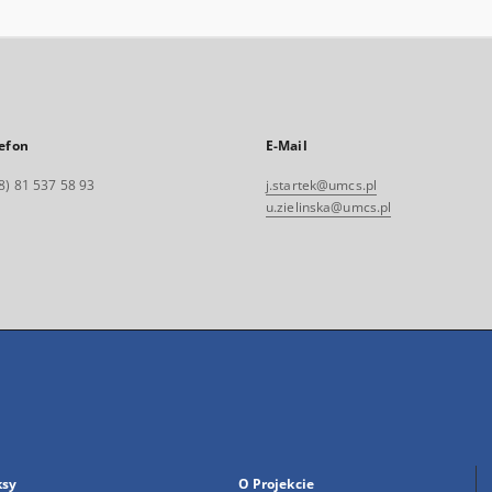
efon
E-Mail
8) 81 537 58 93
j.startek@umcs.pl
u.zielinska@umcs.pl
ksy
O Projekcie