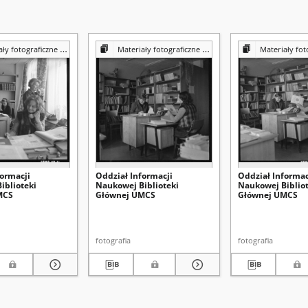
iczne z Pracowni Reprografii Biblioteki UMCS
Materiały fotograficzne z Pracowni Reprografii Biblioteki UMCS
Materiały fotograficzne z Pracowni 
formacji
Oddział Informacji
Oddział Informac
iblioteki
Naukowej Biblioteki
Naukowej Bibliot
MCS
Głównej UMCS
Głównej UMCS
fotografia
fotografia