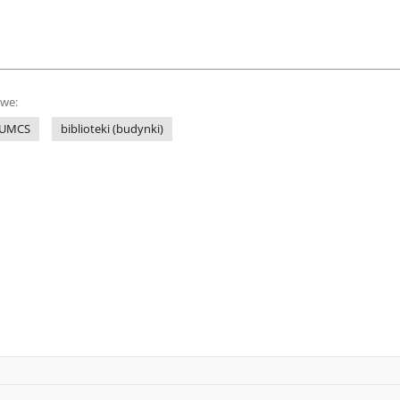
owe:
a UMCS
biblioteki (budynki)