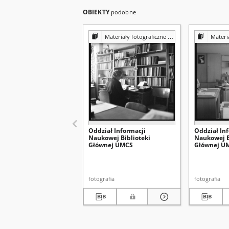
OBIEKTY
podobne
Materiały fotograficzne z Pracowni Reprografii Biblioteki UMCS
Materiały fotograf
Oddział Informacji
Oddział In
Naukowej Biblioteki
Naukowej B
Głównej UMCS
Głównej U
fotografia
fotografia