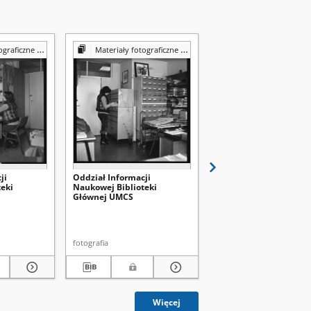
Reprografii Biblioteki UMCS
Materiały fotograficzne z Pracowni Reprografii Biblioteki UMCS
Materiały fotograficzne z Pracowni Reprografii Bibli
ji
Oddział Informacji
Wypożyczalnia
eki
Naukowej Biblioteki
międzybiblioteczna
Głównej UMCS
Biblioteki Głównej UM
fotografia
fotografia
Więcej