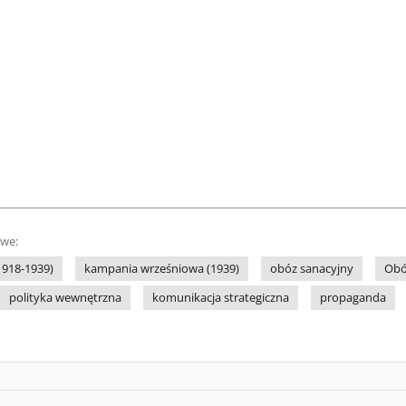
owe:
(1918-1939)
kampania wrześniowa (1939)
obóz sanacyjny
Obó
polityka wewnętrzna
komunikacja strategiczna
propaganda