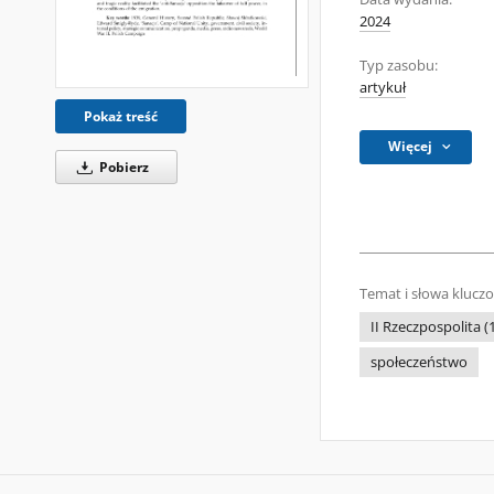
2024
Typ zasobu:
artykuł
Pokaż treść
Więcej
Pobierz
Temat i słowa klucz
II Rzeczpospolita 
społeczeństwo