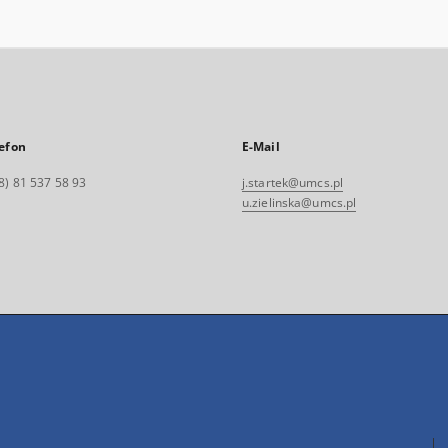
efon
E-Mail
8) 81 537 58 93
j.startek@umcs.pl
u.zielinska@umcs.pl