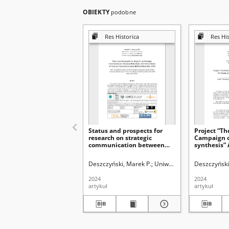
OBIEKTY
podobne
Res Historica
Res His
Status and prospects for
Project “Th
research on strategic
Campaign o
communication between
synthesis” 
Poland and the United
background
States of America from mid-
historiogr
Deszczyński, Marek P.
Uniwersytet Marii Curie-Skł
Deszczyński
October 1938 till December
on Septemb
1939
2024
2024
artykuł
artykuł