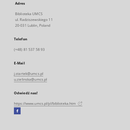
Adres
Biblioteka UMCS
ul. Radziszewskiego 11
20-031 Lublin, Poland
Telefon
(+48) 81 537 58 93
E-Mail
j.startek@umcs.pl
u.zielinska@umcs.pl
Odwiedź nas!
https://www.umcs.pl/pl/biblioteka.htm
Facebook
Link
zewnętrzny,
otworzy