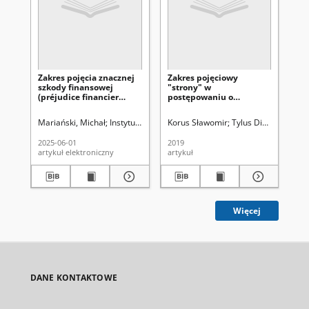
Zakres pojęcia znacznej
Zakres pojęciowy
Do
szkody finansowej
"strony" w
de
(préjudice financier
postępowaniu o
w 
significatif) – glosa do
naprawienie szkody
pr
wyroku francuskiego
powstałej na skutek
pr
Mariański, Michał
Instytut Nauk Prawnych (Uniwersytet Marii Curie-Sk
Korus Sławomir
Tylus Diana
Gęs
Apelacyjnego Sądu
wydania wadliwej
za
Finansowego z 12
decyzji administracyjnej
dzi
2025-06-01
2019
202
stycznia 2024 r.,CAF-
oraz jego wpływ na
artykuł elektroniczny
artykuł
art
2023-01
sądownictwo
powszechne. Rozważania
interdyscyplinarne
Więcej
DANE KONTAKTOWE