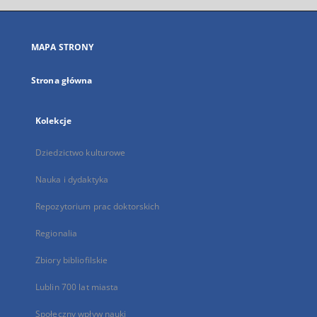
się
w
nowej
MAPA STRONY
karcie
Strona główna
Kolekcje
Dziedzictwo kulturowe
Nauka i dydaktyka
Repozytorium prac doktorskich
Regionalia
Zbiory bibliofilskie
Lublin 700 lat miasta
Społeczny wpływ nauki