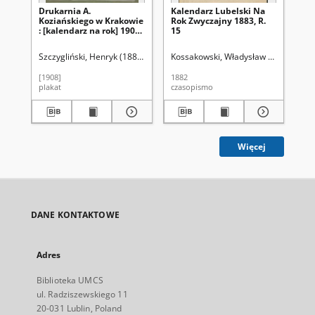
Drukarnia A.
Kalendarz Lubelski Na
Ka
Koziańskiego w Krakowie
Rok Zwyczajny 1883, R.
Ro
: [kalendarz na rok] 1908
15
16
[...]
Szczygliński, Henryk (1881-1944)
Kossakowski, Władysław (1833-1870
Ko
[1908]
1882
188
plakat
czasopismo
cza
Więcej
DANE KONTAKTOWE
Adres
Biblioteka UMCS
ul. Radziszewskiego 11
20-031 Lublin, Poland