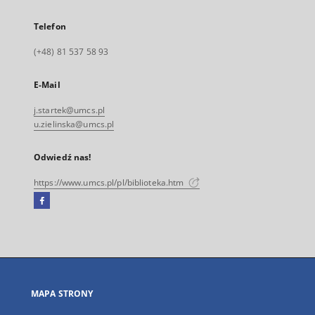
Telefon
(+48) 81 537 58 93
E-Mail
j.startek@umcs.pl
u.zielinska@umcs.pl
Odwiedź nas!
https://www.umcs.pl/pl/biblioteka.htm
Facebook
Link
zewnętrzny,
otworzy
się
w
nowej
MAPA STRONY
karcie