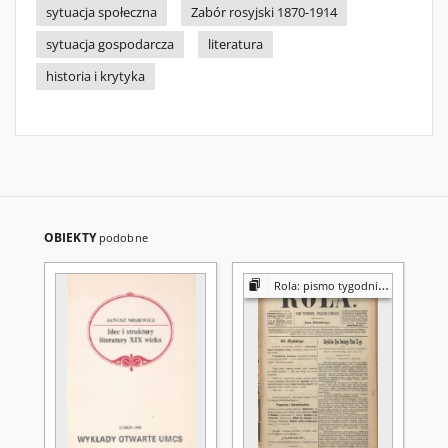
sytuacja społeczna
Zabór rosyjski 1870-1914
sytuacja gospodarcza
literatura
historia i krytyka
OBIEKTY
podobne
Rola: pismo tygodniowe [poświęcone sprawom społecznym, ekonomicznym i literackim]