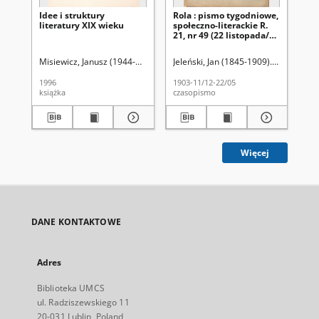
Idee i struktury
Rola : pismo tygodniowe,
Ro
literatury XIX wieku
społeczno-literackie R.
spo
21, nr 49 (22 listopada/5
21,
grudnia 1903)
19
Misiewicz, Janusz (1944-2015)
Jeleński, Jan (1845-1909). Red.
Jel
1996
1903-11/12-22/05
190
książka
czasopismo
cza
Więcej
DANE KONTAKTOWE
Adres
Biblioteka UMCS
ul. Radziszewskiego 11
20-031 Lublin, Poland