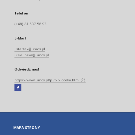
Telefon
(+48) 81 537 58 93
E-Mail
j.startek@umcs.pl
u.zielinska@umcs.pl
Odwiedź nas!
https://www.umcs.pl/pl/biblioteka.htm
Facebook
Link
zewnętrzny,
otworzy
się
w
nowej
MAPA STRONY
karcie