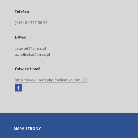
Telefon
(+48) 81 537 58 93
E-Mail
j.startek@umcs.pl
u.zielinska@umcs.pl
Odwiedź nas!
https://www.umcs.pl/pl/biblioteka.htm
Facebook
Link
zewnętrzny,
otworzy
się
w
nowej
MAPA STRONY
karcie