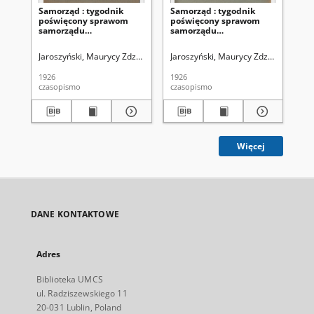
Samorząd : tygodnik
Samorząd : tygodnik
Sa
poświęcony sprawom
poświęcony sprawom
po
samorządu
samorządu
sa
terytorialnego. R. 8, nr 26
terytorialnego. R. 8, nr 22
ter
(27 czerwca 1926)
(30 maja 1926)
(2
Jaroszyński, Maurycy Zdzisław. Redaktor
Jaroszyński, Maurycy Zdzisław. Reda
Zrzeszenie Samorządów Powi
Jar
1926
1926
192
czasopismo
czasopismo
cza
Więcej
DANE KONTAKTOWE
Adres
Biblioteka UMCS
ul. Radziszewskiego 11
20-031 Lublin, Poland