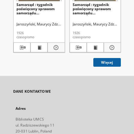
Samorząd : tygodnik
Samorząd : tygodnik
Sa
poświęcony sprawom
poświęcony sprawom
po
samorządu
samorządu
sa
terytorialnego. R. 8, nr 26
terytorialnego. R. 8, nr 22
ter
(27 czerwca 1926)
(30 maja 1926)
(2
Jaroszyński, Maurycy Zdzisław. Redaktor
Jaroszyński, Maurycy Zdzisław. Reda
Zrzeszenie Samorządów Powi
Jar
1926
1926
192
czasopismo
czasopismo
cza
Więcej
DANE KONTAKTOWE
Adres
Biblioteka UMCS
ul. Radziszewskiego 11
20-031 Lublin, Poland