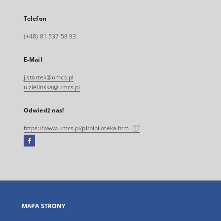
Telefon
(+48) 81 537 58 93
E-Mail
j.startek@umcs.pl
u.zielinska@umcs.pl
Odwiedź nas!
https://www.umcs.pl/pl/biblioteka.htm
Facebook
Link
zewnętrzny,
otworzy
się
w
nowej
MAPA STRONY
karcie