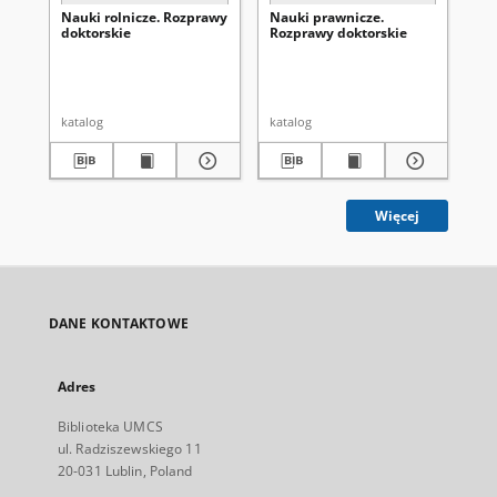
Nauki rolnicze. Rozprawy
Nauki prawnicze.
Na
doktorskie
Rozprawy doktorskie
Ro
katalog
katalog
kat
Więcej
DANE KONTAKTOWE
Adres
Biblioteka UMCS
ul. Radziszewskiego 11
20-031 Lublin, Poland