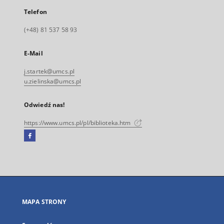
Telefon
(+48) 81 537 58 93
E-Mail
j.startek@umcs.pl
u.zielinska@umcs.pl
Odwiedź nas!
https://www.umcs.pl/pl/biblioteka.htm
Facebook
Link
zewnętrzny,
otworzy
się
w
nowej
MAPA STRONY
karcie