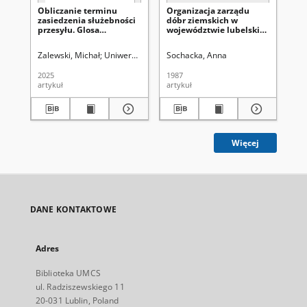
Obliczanie terminu
Organizacja zarządu
W 
zasiedzenia służebności
dóbr ziemskich w
pa
przesyłu. Glosa
województwie lubelskim
pr
aprobująca do
w średniowieczu
so
postanowienia Sądu
Zalewski, Michał
Uniwersytet Marii Curie-Skłodowskiej (Lublin). Wydzia
Sochacka, Anna
Mit
Najwyższego z dnia 24
lutego 2023 r.(III CZP
2025
1987
197
108/22, Legalis nr
artykuł
artykuł
art
2899506)
Więcej
DANE KONTAKTOWE
Adres
Biblioteka UMCS
ul. Radziszewskiego 11
20-031 Lublin, Poland