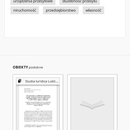
urządzenia przesyłowe
służebność przesyłu
niruchomość
przedsiębiorstwo
własność
OBIEKTY
podobne
Studia Iuridica Lublinensia