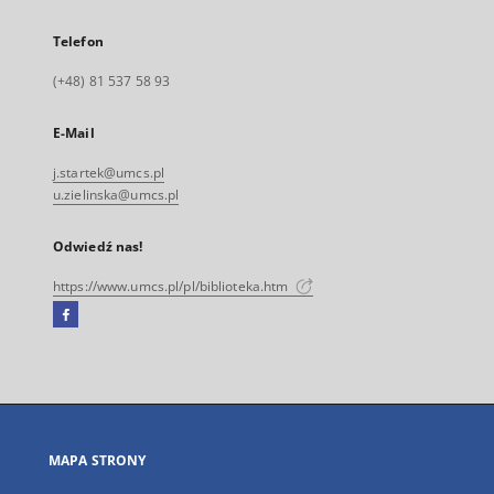
Telefon
(+48) 81 537 58 93
E-Mail
j.startek@umcs.pl
u.zielinska@umcs.pl
Odwiedź nas!
https://www.umcs.pl/pl/biblioteka.htm
Facebook
Link
zewnętrzny,
otworzy
się
w
nowej
MAPA STRONY
karcie