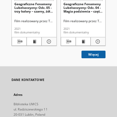
Geograficzne Fenomeny
Geograficzne Fenomeny
Ge
Lubelszczyzny: Odc. 05 -
Lubelszczyzny: Odc. 04 -
Lu
trzy kolory – czarny, żółty
Magia podziemia – część
Jez
i zielony - kamienne
2
skarby Lubelszczyzny -
Film realizowany przez TVP3 Lublin we współpracy z naukowcami Insty
Film realizowany przez TVP3 Lublin 
Fil
węgiel kamienny
2021
2021
202
film dokumentalny
film dokumentalny
fil
Więcej
DANE KONTAKTOWE
Adres
Biblioteka UMCS
ul. Radziszewskiego 11
20-031 Lublin, Poland