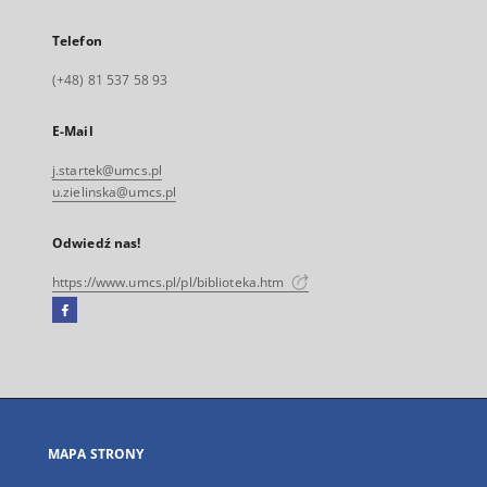
Telefon
(+48) 81 537 58 93
E-Mail
j.startek@umcs.pl
u.zielinska@umcs.pl
Odwiedź nas!
https://www.umcs.pl/pl/biblioteka.htm
Facebook
Link
zewnętrzny,
otworzy
się
w
nowej
MAPA STRONY
karcie