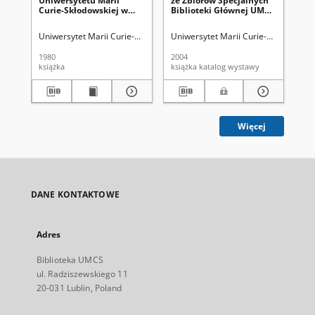
Uniwersytetu Marii
ze Zbiorów Specjalnych
Ma
Curie-Skłodowskiej w
Biblioteki Głównej UMCS
: i
Lublinie : przewodnik
w Lublinie : katalog
wystawy, Biblioteka
Uniwersytet Marii Curie-Skłodowskiej (Lublin). Biblioteka Główna
Uniwersytet Marii Curie-Skłodowskiej
Kowal
Uni
Główna UMCS, listopad-
grudzień 2004
1980
2004
200
książka
książka katalog wystawy
bro
Więcej
DANE KONTAKTOWE
Adres
Biblioteka UMCS
ul. Radziszewskiego 11
20-031 Lublin, Poland