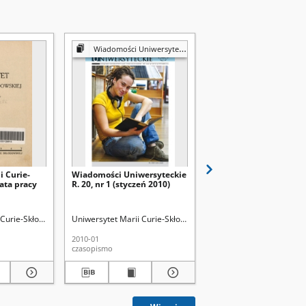
Wiadomości Uniwersyteckie
Wiadomości Uniwersyt
i Curie-
Wiadomości Uniwersyteckie
Wiadomości Uniwersyt
lata pracy
R. 20, nr 1 (styczeń 2010)
R. 20, nr 6 (maj 2010)
ka Główna
Curie-Skłodowskiej (Lublin).
rych, Marek. Red.
Wojnarowicz, Stanisława
Uniwersytet Marii Curie-Skłodowskiej (Lublin)
Uniwersytet Marii Curie-
Żuk, Grzegorz.
2010-01
2010-05
czasopismo
czasopismo