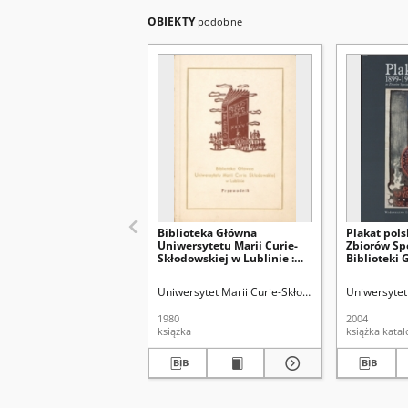
OBIEKTY
podobne
Biblioteka Główna
Plakat pols
Uniwersytetu Marii Curie-
Zbiorów Sp
Skłodowskiej w Lublinie :
Biblioteki
przewodnik
Lublinie : 
Biblioteka
Uniwersytet Marii Curie-Skłodowskiej (Lublin). Bi
Uniwersytet 
listopad-g
1980
2004
książka
książka