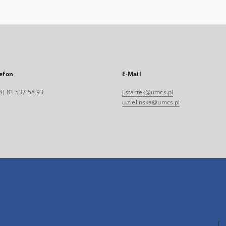
efon
E-Mail
8) 81 537 58 93
j.startek@umcs.pl
u.zielinska@umcs.pl