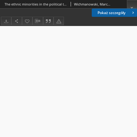
The ethnic minorities in the political thought of Polish Peasant Party (Polskie Stronnictwo Ludowe) "Piast" and Wincenty Witos
Wichmanowski, Marcin
Pokaż szczegóły