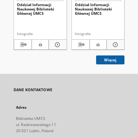
Oddział Informacji
Oddział Informacji
Od
Naukowej Biblioteki
Naukowej Biblioteki
Na
Głównej UMCS
Głównej UMCS
Gł
fotografia
fotografia
fot
Więcej
DANE KONTAKTOWE
Adres
Biblioteka UMCS
ul. Radziszewskiego 11
20-031 Lublin, Poland