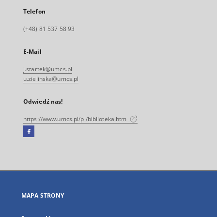
Telefon
(+48) 81 537 58 93
E-Mail
j.startek@umcs.pl
u.zielinska@umcs.pl
Odwiedź nas!
https://www.umcs.pl/pl/biblioteka.htm
Facebook
Link
zewnętrzny,
otworzy
się
w
nowej
MAPA STRONY
karcie