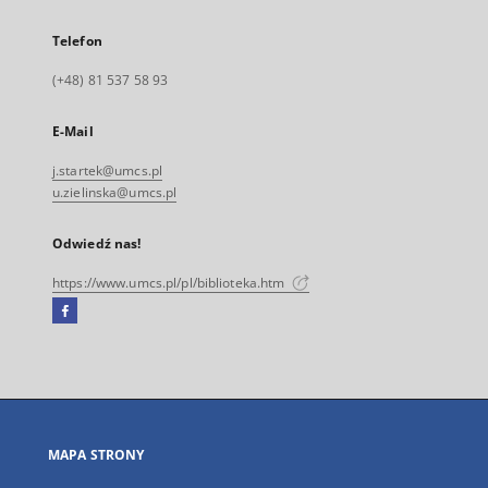
Telefon
(+48) 81 537 58 93
E-Mail
j.startek@umcs.pl
u.zielinska@umcs.pl
Odwiedź nas!
https://www.umcs.pl/pl/biblioteka.htm
Facebook
Link
zewnętrzny,
otworzy
się
w
nowej
MAPA STRONY
karcie