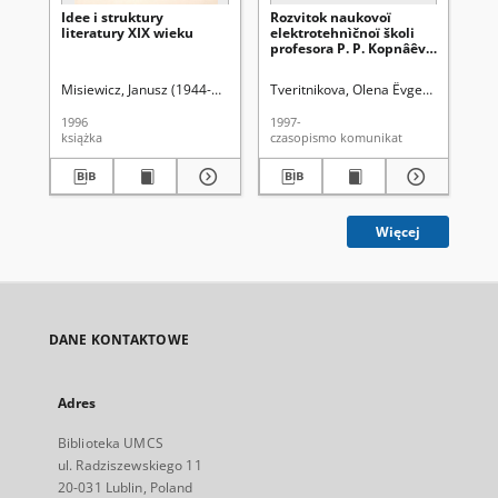
Idee i struktury
Rozvitok naukovoï
Śc
literatury XIX wieku
elektrotehnìčnoï školi
fak
profesora P. P. Kopnâêva
na
v drugìj polovinì XX
sk
stolìttâ : (do 150-rìččâ vìd
ma
Misiewicz, Janusz (1944-2015)
Tveritnikova, Olena Êvgenìvna
Uniwe
Si
dnâ narodžennâ
po
včenogo), s. 421-433
Ja
1996
1997-
199
Wy
książka
czasopismo komunikat
Hi
Lu
201
373
Więcej
DANE KONTAKTOWE
Adres
Biblioteka UMCS
ul. Radziszewskiego 11
20-031 Lublin, Poland