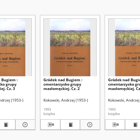
 Bugiem :
Gródek nad Bugiem :
Gródek nad Bugi
ko grupy
cmentarzysko grupy
cmentarzysko gr
j. Cz. 3
masłomęckiej. Cz. 2
masłomęckiej. Cz
ndrzej (1953-)
Kokowski, Andrzej (1953-)
Kokowski, Andrzej
1993
1993
książka
książka