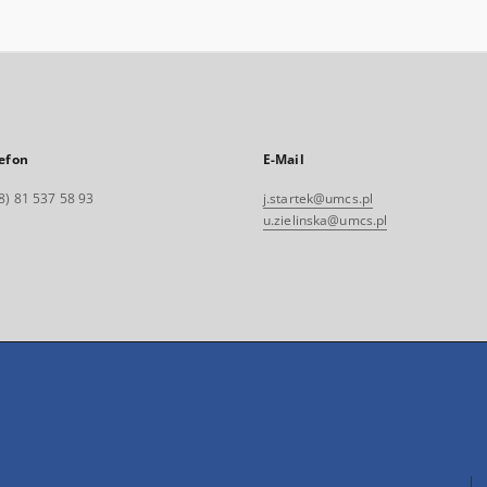
efon
E-Mail
8) 81 537 58 93
j.startek@umcs.pl
u.zielinska@umcs.pl