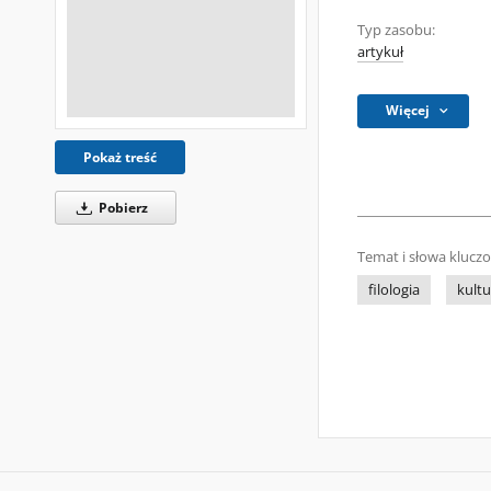
Typ zasobu:
artykuł
Więcej
Pokaż treść
Pobierz
Temat i słowa klucz
filologia
kultu