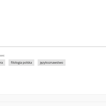
owe:
ra
filologia polska
językoznawstwo