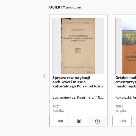
OBIEKTY
podobne
Sprawa rewindykacji
Gródek nad
archiwów i mienia
cmentarzys
kulturalnego Polski od Rosji
masłomęckie
Sochaniewicz, Kazimierz (1892-1930)
Kokowski, A
1921
1993
książka
książka