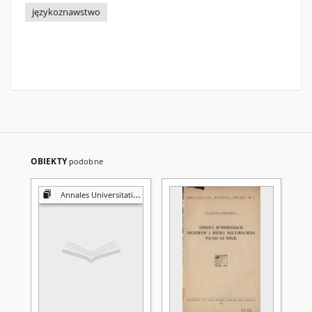
językoznawstwo
OBIEKTY
podobne
Annales Universitatis Mariae Curie-Skłodowska. Sectio FF, Philologiae