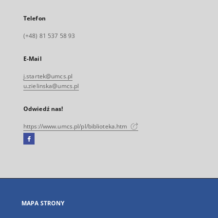
Telefon
(+48) 81 537 58 93
E-Mail
j.startek@umcs.pl
u.zielinska@umcs.pl
Odwiedź nas!
https://www.umcs.pl/pl/biblioteka.htm
Facebook
Link
zewnętrzny,
otworzy
się
w
nowej
MAPA STRONY
karcie