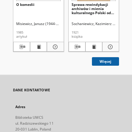
O komedii
Sprawa rewindykacji
Gr
archiwów i mienia
cm
kulturalnego Polski od
ma
Rosji
Misiewicz, Janusz (1944-2015).
Aleksandrowicz-Ulrich, Alina (1931- ). 
Sochaniewicz, Kazimierz (1892-1930
Kok
1985
1921
199
artykuł
książka
ksi
Więcej
DANE KONTAKTOWE
Adres
Biblioteka UMCS
ul. Radziszewskiego 11
20-031 Lublin, Poland